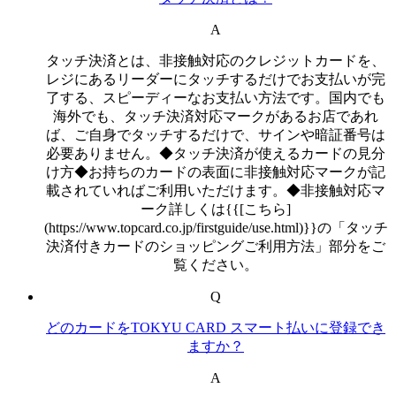
A
タッチ決済とは、非接触対応のクレジットカードを、
レジにあるリーダーにタッチするだけでお支払いが完
了する、スピーディーなお支払い方法です。国内でも
海外でも、タッチ決済対応マークがあるお店であれ
ば、ご自身でタッチするだけで、サインや暗証番号は
必要ありません。◆タッチ決済が使えるカードの見分
け方◆お持ちのカードの表面に非接触対応マークが記
載されていればご利用いただけます。◆非接触対応マ
ーク詳しくは{{[こちら]
(https://www.topcard.co.jp/firstguide/use.html)}}の「タッチ
決済付きカードのショッピングご利用方法」部分をご
覧ください。
Q
どのカードをTOKYU CARD スマート払いに登録でき
ますか？
A