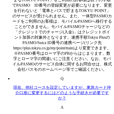
でPASMO ID番号の登録変更が必要になります。変更
を行わないと「電車とバスで貯まるTOKYU POINT」
のサービスが受けられません。また、一体型PASMOカ
ードをご利用のお客様は、モバイルPASMOへ移行する
ことができません。モバイルPASMOチャージなどの
「クレジットでのチャージ(入金)」はクレジットポイ
ント加算の対象外となります。連携手順Tokyu Plusの
PASMO/Suica ID番号の連携ページ(リンク先
https://plus.tokyu.co.jp/my/point/train)より変更できます。
※PASMO番号はローマ字のPBからはじまります。数
字とローマ字の間違いにご注意ください。なお、モバ
イルPASMOのサービス自体に関するお問合せは、株式
会社パスモのホームページ等でご確認ください。
Q
現在、他社コースを設定していますが、東急カード仲
介口座に変更するにはどのような手続きが必要です
か？
A