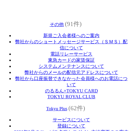
(91件)
その他
新規ご入会者様へのご案内
弊社からのショートメッセージサービス（ＳＭＳ）配
信について
電話リレーサービス
東急カードの家賃保証
システムメンテナンスについて
弊社からのメールの配信元アドレスについて
弊社から口座振替できなかった会員様へのお電話につ
いて
のるるん×TOKYU CARD
TOKYU ROYAL CLUB
(62件)
Tokyu Plus
サービスについて
登録について