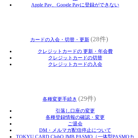
Apple Pay、Google Payに登録ができない
(28件)
カードの入会・切替・更新
クレジットカードの 更新・年会費
クレジットカードの切替
クレジットカードの入会
(29件)
各種変更手続き
引落し口座の変更
各種登録情報の確認・変更
ご退会
DM・メルマガ配信停止について
TOKYU CARD ClubQ JMB PASMO（一体型PASMOカ