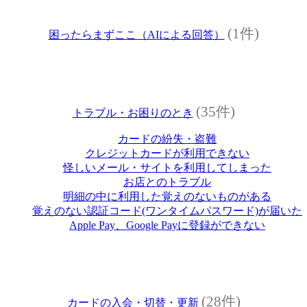
(1件)
困ったらまずここ（AIによる回答）
(35件)
トラブル・お困りのとき
カードの紛失・盗難
クレジットカードが利用できない
怪しいメール・サイトを利用してしまった
お店とのトラブル
明細の中に利用した覚えのないものがある
覚えのない認証コード(ワンタイムパスワード)が届いた
Apple Pay、Google Payに登録ができない
(28件)
カードの入会・切替・更新