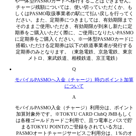
や一体型PASMOカードへ移行することはできません。
チャージ残額については、使い切っていただくか、も
しくはPASMO取扱事業者の駅にて払い戻しを行ってく
ださい。また、定期券につきましては、有効期限まで
そのままご使用いただき、有効期限が到来し新たに定
期券をご購入いただく際に、ご使用になりたいPASMO
に定期券をご購入ください。※一体型PASMOカードに
搭載いただける定期券は以下の鉄道事業者が発行する
定期券のみとなります。（東急電鉄、京急電鉄、東京
メトロ、東武鉄道、相模鉄道、京王電鉄）
Q
モバイルPASMOへ入金（チャージ）時のポイント加算
について
A
モバイルPASMO入金（チャージ）利用分は、ポイント
加算対象外です。※TOKYU CARD ClubQ JMBもしく
は各種ゴールドカードご利用で、且つ電車とバスで貯
まるTOKYU POINTのご登録をされている方は、
PASMOオートチャージサービスご利用分は、1％のオ