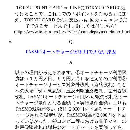
TOKYU POINT CARD on LINEにTOKYU CARDを紐
づけることで、これまでの「ポイントを貯める」に加
え、TOKYU CARDでのお支払いも1回のスキャンで完
了できるサービスです。詳しくは{{[こちら]
(https://www.topcard.co.jp/services/barcodepayment/index.htm
Q
PASMOオートチャージが利用できない原因
A
以下の理由が考えられます。①オートチャージ利用限
度額（１万円／日、５万円／月）を超えてのご利用②
オートチャージサービス対象外改札（連絡改札）など
への入場（例）東急線：五反田駅連絡改札、世田谷線
改札、PASMOオートチャージ利用不可駅の改札③オー
トチャージ条件となる金額（＝実行条件金額）よりも
PASMO残額が多い（例）2,000円を下回るとオートチ
ャージされる設定だが、PASMO残高が2,000円を下回
っていなかった。④コンビニ等における電子マネーの
利用⑤駅改札出場時のオートチャージを実施しても、