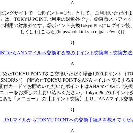
A
ショッピングサイトで「1ポイント＝1円」として、ご利用いただ
」は、TOKYU POINTご利用の対象外です。②東急ストアネットスーパ
NTご利用の対象外です。③ポイント交換Tokyu Plusにロ
しくは{{[こちら](https://point.tokyu.co.jp/use/web)}}
Q
 POINTからANAマイルへ交換する際のポイント交換率・交換方
A
MOで貯めたTOKYU POINTをご交換いただく場合1,000ポイント
bQ PASMO以外）で貯めたTOKYU POINTをANAマイルへ交換する
付カードでお貯めいただいたポイントはANAマイルにご交換いた
お申込みください。Tokyu Plusのポイント交換は{{[こちら](https
にある「メニュー」 の【ポイント交換】より、ANAマイル交
Q
JALマイルからTOKYU POINTへの交換手続きを教えてくだ
A