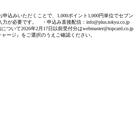
お申込みいただくことで、1,000ポイント1,000円単位でセブン
 ・申込み直後配信：info@plus.tokyu.co.jp
26年2月17日以前受付分はwebmaster@topcard.co.jp
セブン銀行ATMチャージ』をご選択のうえご確認ください。