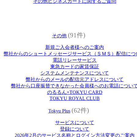
その他ビジネスカードに関するご質問
(91件)
その他
新規ご入会者様へのご案内
弊社からのショートメッセージサービス（ＳＭＳ）配信につ
電話リレーサービス
東急カードの家賃保証
システムメンテナンスについて
弊社からのメールの配信元アドレスについて
弊社から口座振替できなかった会員様へのお電話につい
のるるん×TOKYU CARD
TOKYU ROYAL CLUB
(62件)
Tokyu Plus
サービスについて
登録について
2026年2月のサービス名称とログイン方法変更のご案内