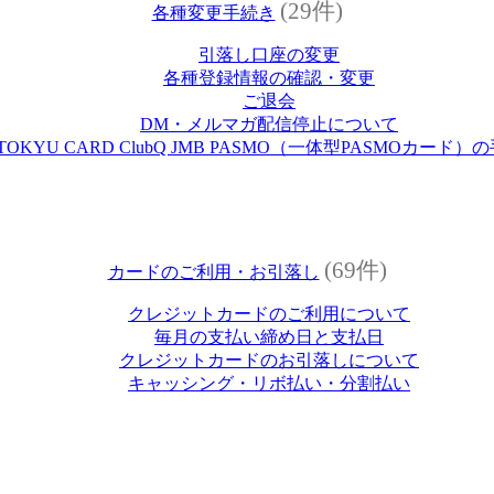
(29件)
各種変更手続き
引落し口座の変更
各種登録情報の確認・変更
ご退会
DM・メルマガ配信停止について
TOKYU CARD ClubQ JMB PASMO（一体型PASMOカード）
(69件)
カードのご利用・お引落し
クレジットカードのご利用について
毎月の支払い締め日と支払日
クレジットカードのお引落しについて
キャッシング・リボ払い・分割払い