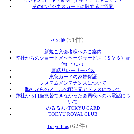
ビジネスカード・紛失（盗難）／セキュリティ
その他ビジネスカードに関するご質問
(91件)
その他
新規ご入会者様へのご案内
弊社からのショートメッセージサービス（ＳＭＳ）配
信について
電話リレーサービス
東急カードの家賃保証
システムメンテナンスについて
弊社からのメールの配信元アドレスについて
弊社から口座振替できなかった会員様へのお電話につ
いて
のるるん×TOKYU CARD
TOKYU ROYAL CLUB
(62件)
Tokyu Plus