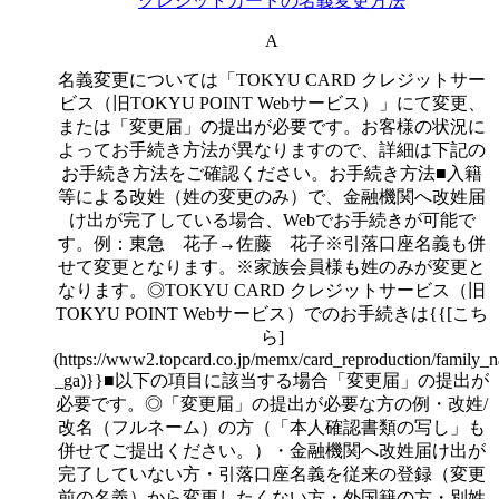
クレジットカードの名義変更方法
A
名義変更については「TOKYU CARD クレジットサー
ビス（旧TOKYU POINT Webサービス）」にて変更、
または「変更届」の提出が必要です。お客様の状況に
よってお手続き方法が異なりますので、詳細は下記の
お手続き方法をご確認ください。お手続き方法■入籍
等による改姓（姓の変更のみ）で、金融機関へ改姓届
け出が完了している場合、Webでお手続きが可能で
す。例：東急 花子→佐藤 花子※引落口座名義も併
せて変更となります。※家族会員様も姓のみが変更と
なります。◎TOKYU CARD クレジットサービス（旧
TOKYU POINT Webサービス）でのお手続きは{{[こち
ら]
(https://www2.topcard.co.jp/memx/card_reproduction/family_
_ga)}}■以下の項目に該当する場合「変更届」の提出が
必要です。◎「変更届」の提出が必要な方の例・改姓/
改名（フルネーム）の方（「本人確認書類の写し」も
併せてご提出ください。）・金融機関へ改姓届け出が
完了していない方・引落口座名義を従来の登録（変更
前の名義）から変更したくない方・外国籍の方・別姓