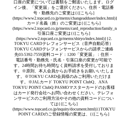
口座の変更については書類をご郵送いたします。ログ
イン後、「変更届」をご選択ください。住所・電話番
号・勤務先のご変更は{{[こちら]
(https://www2.topcard.co.jp/memx/changeadduser/index.html)
カード名義（姓）のご変更は{{[こちら]
(https://www2.topcard.co.jp/memx/card_reproduction/family_
引落口座ご変更は{{[こちら]
(https://www2.topcard.co.jp/memx/shiryo/index.html)}}2.
TOKYU CARDテレフォンサービス（音声自動応答）
TOKYU CARDテレフォンサービスからの請求ご連絡
先03-5392-7559資料コード：1200「変更届」：住所・
電話番号・勤務先・氏名・引落口座の変更が可能で
す。24時間お待ち時間なく資料請求を受付しておりま
す。※原則、本人会員からお手続きをお願いいたしま
す。※TOKYU CARD会員様のみご利用いただけま
す。※JALカード TOKYU POINT ClubQ、ANA
TOKYU POINT ClubQ PASMOマスターカードのお客様
はカード発行会社へお問い合わせください。テレフォ
ンサービスのご利用方法やその他の資料コードについ
ては{{[こちら]
(https://www.topcard.co.jp/inquiry/document.html)}}TOKYU
POINT CARDのご登録情報の変更は、{{[こちら]