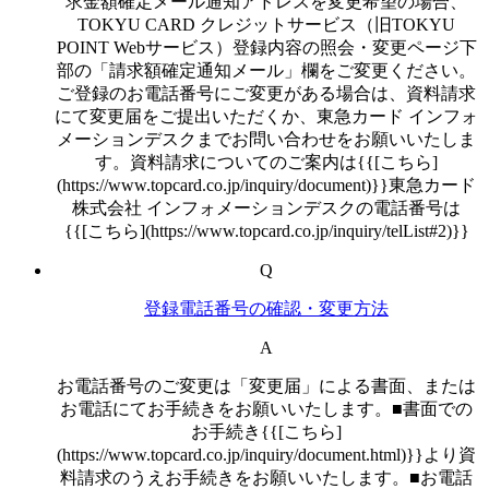
求金額確定メール通知アドレスを変更希望の場合、
TOKYU CARD クレジットサービス（旧TOKYU
POINT Webサービス）登録内容の照会・変更ページ下
部の「請求額確定通知メール」欄をご変更ください。
ご登録のお電話番号にご変更がある場合は、資料請求
にて変更届をご提出いただくか、東急カード インフォ
メーションデスクまでお問い合わせをお願いいたしま
す。資料請求についてのご案内は{{[こちら]
(https://www.topcard.co.jp/inquiry/document)}}東急カード
株式会社 インフォメーションデスクの電話番号は
{{[こちら](https://www.topcard.co.jp/inquiry/telList#2)}}
Q
登録電話番号の確認・変更方法
A
お電話番号のご変更は「変更届」による書面、または
お電話にてお手続きをお願いいたします。■書面での
お手続き{{[こちら]
(https://www.topcard.co.jp/inquiry/document.html)}}より資
料請求のうえお手続きをお願いいたします。■お電話