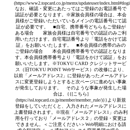
(https://www2.topcard.co.jp/memx/updateuser/index.html#tlog
なお、確認・変更にあたってはご登録のお電話番号で
認証が必要となります。※家族会員様の場合は、本会
員様がご登録いただいているメインの電話番号にて認
証が必要です。 ■自宅、携帯番号どちらもご登録が
ある場合 家族会員様は自宅番号での認証のみご利
用いただけます。自宅電話番号より「電話をかけて認
証」をお願いいたします。 ■本会員様の携帯のみの
ご登録の場合 本会員様携帯番号での認証となりま
す。本会員様携帯番号より「電話をかけて認証」をお
願いいたします。※TOKYU CARD クレジットサービ
ス（旧TOKYU POINT Webサービス）の改修により、
以前「メールアドレス2」に登録があったメールアドレ
スに変更登録しようとすると次ページに進めない事象
が発生しております。 そのような事象が発生した場
合は、{{[こちら]
(https://ssl.topcard.co.jp/member/member_rule/)}}より新規
登録をしていただくと、入力されたメールアドレスに
上書登録されます。※現在「メールアドレス1」のみ利
用を行っており「メールアドレス２」の登録・変更は
できません。＜ご注意ください＞Web明細における請