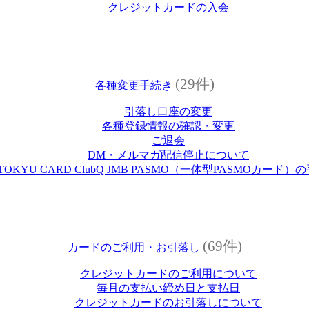
クレジットカードの入会
(29件)
各種変更手続き
引落し口座の変更
各種登録情報の確認・変更
ご退会
DM・メルマガ配信停止について
TOKYU CARD ClubQ JMB PASMO（一体型PASMOカード）
(69件)
カードのご利用・お引落し
クレジットカードのご利用について
毎月の支払い締め日と支払日
クレジットカードのお引落しについて