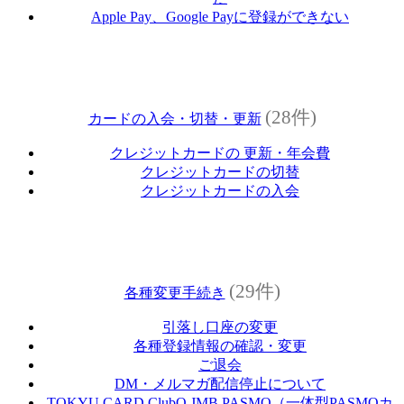
Apple Pay、Google Payに登録ができない
(28件)
カードの入会・切替・更新
クレジットカードの 更新・年会費
クレジットカードの切替
クレジットカードの入会
(29件)
各種変更手続き
引落し口座の変更
各種登録情報の確認・変更
ご退会
DM・メルマガ配信停止について
TOKYU CARD ClubQ JMB PASMO（一体型PASMOカ