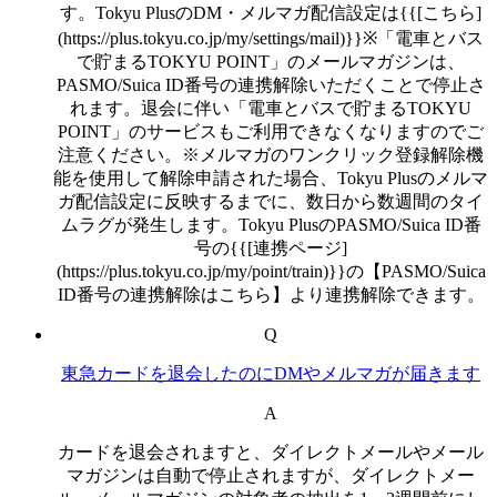
す。Tokyu PlusのDM・メルマガ配信設定は{{[こちら]
(https://plus.tokyu.co.jp/my/settings/mail)}}※「電車とバス
で貯まるTOKYU POINT」のメールマガジンは、
PASMO/Suica ID番号の連携解除いただくことで停止さ
れます。退会に伴い「電車とバスで貯まるTOKYU
POINT」のサービスもご利用できなくなりますのでご
注意ください。※メルマガのワンクリック登録解除機
能を使用して解除申請された場合、Tokyu Plusのメルマ
ガ配信設定に反映するまでに、数日から数週間のタイ
ムラグが発生します。Tokyu PlusのPASMO/Suica ID番
号の{{[連携ページ]
(https://plus.tokyu.co.jp/my/point/train)}}の【PASMO/Suica
ID番号の連携解除はこちら】より連携解除できます。
Q
東急カードを退会したのにDMやメルマガが届きます
A
カードを退会されますと、ダイレクトメールやメール
マガジンは自動で停止されますが、ダイレクトメー