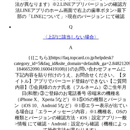
法が異なります）※2.LINEアプリバージョンの確認方
法LINEアプリのホーム画面で右上の歯車ボタン>最下
部の「LINEについて」>現在のバージョン にて確認
Q
〈上記に該当しない場合〉
A
{{[こちら](https://faq.topcard.co.jp/helpdesk?
category_id=5&faq_id&site_domain=default&_ga=2.8482120
1846652090.1600419108)}}のお問い合わせフォームに
下記内容を貼り付けのうえ、お問合せください。【タ
イトル】アプリでバーコード登録ができない【ご質問
内容】①会員様のカナ氏名（フルネーム）②ご生年月
日(和暦) ③ご登録のお電話番号 ④端末の機種名
（iPhone X、Xperia 5など）※1⑤OSの種類とバージョ
ン（iOS 10、Android 5など）※1⑥エラー表示が出てい
る場合は「エラーメッセージ内容」※1.機種名、OSの
種類とバージョンの確認方法・iOS：設定アプリ>一般
>情報 にて確認・Android：設定から確認（機種によっ
て操作方法が異なります）