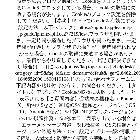
設定や広告ブロック機能で、Cookieをブロックしてい
るCookieをブロックしている場合、Cookieの取得に失
敗する場合があります。Cookieのブロック設定を解除
してください。【参考】iPhoneでCookieを有効にする
設定方法（以下へリンク）https://support.apple.com/ja-
jp/guide/iphone/iph1ec277219/ios4.ブラウザを開いたま
ま、一定時間が経過したブラウザを開いたまま、一定
時間が経過したブラウザでの操作が一定時間行われな
かった場合、Cookieの取得に失敗する場合がありま
す。最初からやり直してください。上記で解決できな
い場合は、{{[こちら](https://faq.topcard.co.jp/helpdesk?
category_id=5&faq_id&site_domain=default&_ga=2.8482120
1846652090.1600419108)}}のお問い合わせフォームに
下記内容を貼り付けのうえ、お問合せください。【タ
イトル】アプリで「Cookieの取得に失敗しました」と
表示される【ご質問内容】①端末の機種名（iPhone
X、Xperia 5など）※1②OSの種類とバージョン（iOS
10、Android 5など）※1③LINEアプリのバージョン
（9.14.0以降推奨）※2④エラー表示が出ている場合は
「エラーメッセージ内容」※1.機種名、OSの種類とバ
ージョンの確認方法・iOS：設定アプリ>一般>情報 に
て確認・Android：設定から確認（機種によって操作方