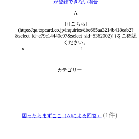
が登録できない場合
A
{{[こちら]
(https://qa.topcard.co.jp/inquiries/dbe665aa3214b418eab2?
&select_id=c79c14440e97&select_sid=5362002)}}をご確認
ください。
1
カテゴリー
(1件)
困ったらまずここ（AIによる回答）