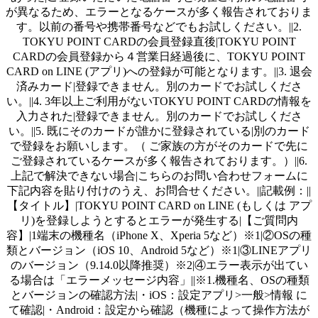
が異なるため、エラーとなるケースが多く報告されておりま
す。以前の番号や携帯番号などでもお試しください。||2.
TOKYU POINT CARDの会員登録直後|TOKYU POINT
CARDの会員登録から４営業日経過後に、TOKYU POINT
CARD on LINE (アプリ)への登録が可能となります。||3. 退会
済みカード|登録できません。別のカードでお試しくださ
い。||4. 3年以上ご利用がないTOKYU POINT CARDの情報を
入力された|登録できません。別のカードでお試しくださ
い。||5. 既にそのカードが誰かに登録されている|別のカード
で登録をお願いします。（ ご家族の方がそのカードで先に
ご登録されているケースが多く報告されております。）||6.
上記で解決できない場合|こちらのお問い合わせフォームに
下記内容を貼り付けのうえ、お問合せください。||記載例：||
【タイトル】|TOKYU POINT CARD on LINE (もしくは アプ
リ)を登録しようとするとエラーが発生する|【ご質問内
容】|1端末の機種名（iPhone X、Xperia 5など）※1|②OSの種
類とバージョン（iOS 10、Android 5など）※1|③LINEアプリ
のバージョン（9.14.0以降推奨）※2|④エラー表示が出てい
る場合は「エラーメッセージ内容」||※1.機種名、OSの種類
とバージョンの確認方法|・iOS：設定アプリ>一般>情報 に
て確認|・Android：設定から確認（機種によって操作方法が