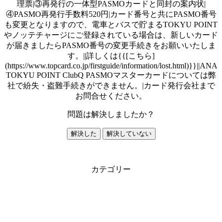
理票|③再発行の一体型PASMOカードと同封の案内状|
④PASMO再発行手数料520円|カード番号と共にPASMO番号
も変更となりますので、電車とバスで貯まるTOKYU POINT
やノッテチャージにご登録されている場合は、新しいカード
が届きましたらPASMO番号の変更手続きをお願いいたしま
す。||詳しくは{{[こちら]
(https://www.topcard.co.jp/firstguide/information/lost.html)}}||ANA
TOKYU POINT ClubQ PASMOマスターカードについては弊
社で紛失・盗難手続きができません。|カード発行会社まで
お問合せください。
問題は解決しましたか？
解決した
解決していない
カテゴリー