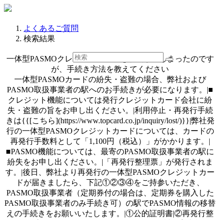
よくあるご質問
検索結果
一体型PASMOクレジットカードを紛失してしまったのです
が、手続き方法を教えてください
一体型PASMOカードの紛失・盗難の場合、弊社および
PASMO取扱事業者の駅へのお手続きが必要になります。|■
クレジット機能については発行クレジットカード会社に紛
失・盗難の旨をお申し出ください。|利用停止・再発行手続
きは{{[こちら](https://www.topcard.co.jp/inquiry/lost/)}}|弊社発
行の一体型PASMOクレジットカードについては、カードの
再発行手数料として「1,100円（税込）」がかかります。|
■PASMO機能については、最寄のPASMO取扱事業者の駅に
紛失をお申し出ください。|「再発行整理票」が発行されま
す。|後日、弊社より再発行の一体型PASMOクレジットカー
ドが届きましたら、下記①②③④をご持参いただき、
PASMO取扱事業者（定期券付の場合は、定期券を購入した
PASMO取扱事業者のみ手続き可）の駅でPASMO情報の移替
えの手続きをお願いいたします。|①公的証明書|②再発行整